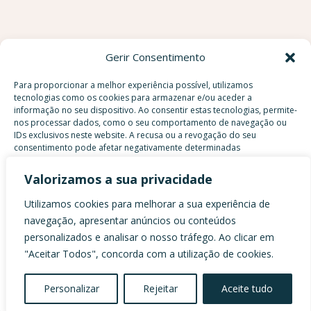
Gerir Consentimento
Início
Para proporcionar a melhor experiência possível, utilizamos
A Velvet Oásis
tecnologias como os cookies para armazenar e/ou aceder a
informação no seu dispositivo. Ao consentir estas tecnologias, permite-
O Que Fazemos
nos processar dados, como o seu comportamento de navegação ou
Emprendimentos
IDs exclusivos neste website. A recusa ou a revogação do seu
consentimento pode afetar negativamente determinadas
FAQS Perguntas Frequentes
funcionalidades.
Contactos
Valorizamos a sua privacidade
Utilizamos cookies para melhorar a sua experiência de
Aceitar
navegação, apresentar anúncios ou conteúdos
personalizados e analisar o nosso tráfego. Ao clicar em
Recusar
"Aceitar Todos", concorda com a utilização de cookies.
VELVET OÁSIS © 2025 | TODOS OS DIREITOS
Ver preferências
RESERVADOS | DESIGN E DESENVOLVIMENTO
Personalizar
Rejeitar
Aceite tudo
POR
BESTSITES.PT
Política de Cookies
Declaração de privacidade