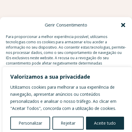
Gerir Consentimento
Início
Para proporcionar a melhor experiência possível, utilizamos
A Velvet Oásis
tecnologias como os cookies para armazenar e/ou aceder a
informação no seu dispositivo. Ao consentir estas tecnologias, permite-
O Que Fazemos
nos processar dados, como o seu comportamento de navegação ou
Emprendimentos
IDs exclusivos neste website. A recusa ou a revogação do seu
consentimento pode afetar negativamente determinadas
FAQS Perguntas Frequentes
funcionalidades.
Contactos
Valorizamos a sua privacidade
Utilizamos cookies para melhorar a sua experiência de
Aceitar
navegação, apresentar anúncios ou conteúdos
personalizados e analisar o nosso tráfego. Ao clicar em
Recusar
"Aceitar Todos", concorda com a utilização de cookies.
VELVET OÁSIS © 2025 | TODOS OS DIREITOS
Ver preferências
RESERVADOS | DESIGN E DESENVOLVIMENTO
Personalizar
Rejeitar
Aceite tudo
POR
BESTSITES.PT
Política de Cookies
Declaração de privacidade